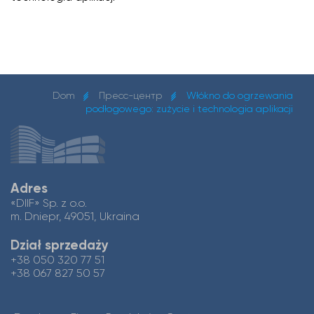
Dom
Пресс-центр
Włókno do ogrzewania
podłogowego: zużycie i technologia aplikacji
Adres
«DIIF» Sp. z o.o.
m. Dniepr, 49051, Ukraina
Dział sprzedaży
+38 050 320 77 51
+38 067 827 50 57