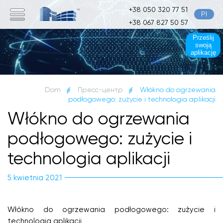
+38 050 320 77 51
Pl
+38 067 827 50 57
Prześlij
swoją
aplikację
Dom
Пресс-центр
Włókno do ogrzewania
podłogowego: zużycie i technologia aplikacji
Włókno do ogrzewania
podłogowego: zużycie i
technologia aplikacji
5 kwietnia 2021
Włókno do ogrzewania podłogowego: zużycie i
technologia aplikacji