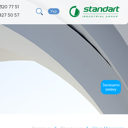
320 77 51
Укр
827 50 57
Залишити
заявку