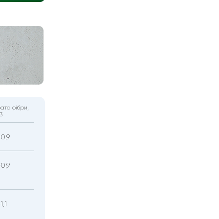
ата фібри,
3
-0,9
-0,9
1,1