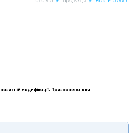
Головна
Продукція
Fiber Microarm
мпозитній модифікації. Призначена для