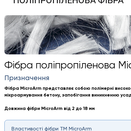
Фібра поліпропіленова Mi
Призначення
Фібра MicroArm представляє собою полімерні високояк
мікроармування бетону, запобігання виникненню усад
Довжина фібри MicroArm від 2 до 18 мм
Властивості фібри ТМ MicroArm