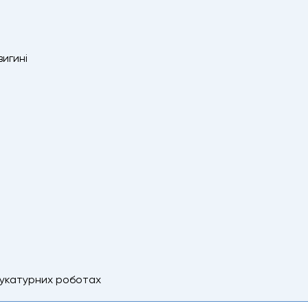
вигині
тукатурних роботах