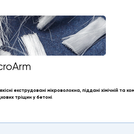
croArm
існі екструдовані мікроволокна, піддані хімічній та ко
кових тріщин у бетоні
.