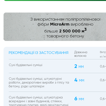
З використанням поліпропіленової
MicroArm
фібри
вироблено
3
2 500 000 м
більше
товарного бетону
РЕКОМЕНДАЦІЇ ІЗ ЗАСТОСУВАННЯ
Довжина
Витр
волокна
кг/м
Сухі будівельні суміші
2
мм
0,6
Сухі будівельні суміші, штукатурні
4
мм
0,6
роботи, декоративні вироби з гіпсу та
бетону, рідкі шпалери
Сухі будівельні суміші, штукатурка
6
мм
0,6-
всередині і зовні будинків, стяжки,
тротуарна плитка, малі архітектурні