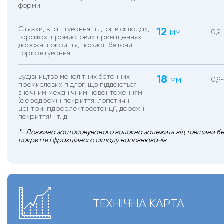
форми
Стяжки, влаштування підлог в складах,
12
мм
0,9
гаражах, промислових приміщеннях,
дорожні покриття, пористі бетони,
торкретування
Будівництво монолітних бетонних
18
мм
0,9-
промислових підлог, що піддаються
значним механічним навантаженням
(аеродромні покриття, логістичні
центри, гідроелектростанції, дорожні
покриття) і т. д.
*- Довжина застосовуваного волокна залежить від товщини б
покриття і фракційного складу наповнювачів
ТЕХНІЧНА КАРТА